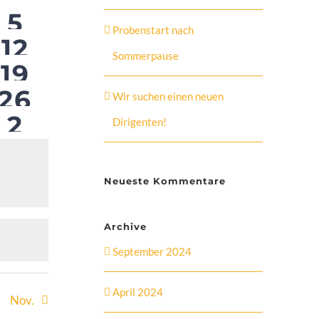
Suche
Navigation
hat
5
Probenstart nach
hat
12
0
Sommerpause
hat
19
und
0
gen,
altungen,
anstaltungen,
hat
Veranstaltungen,
26
ungen
Wir suchen einen neuen
0
gen,
ltungen,
anstaltungen,
Veranstaltungen,
hat
2
Dirigenten!
0
Ansichte
gen,
ltungen,
nstaltungen,
Veranstaltungen,
0
gen,
ltungen,
nstaltungen,
Veranstaltungen,
Neueste Kommentare
gen,
ltungen,
anstaltungen,
Veranstaltungen,
Navigati
Archive
September 2024
April 2024
Nov.