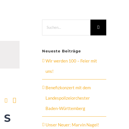
Suche
nach:
Neueste Beiträge
Wir werden 100 – Feier mit
uns!
Benefizkonzert mit dem
Landespolizeiorchester
Suche
Veranst
Veranstaltung
Monat
Baden-Württemberg
S
Ansichten-
Unser Neuer: Marvin Nagel!