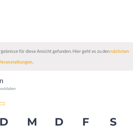
gebnisse für diese Ansicht gefunden. Hier geht es zu den
nächsten
Veranstaltungen
.
n
tsoldaten
lender
D
M
D
F
S