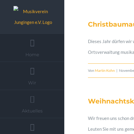
Zum
Inhalt
Christbaumau
springen
Dieses Jahr dürfen wir
Ortsverwaltung musika
Home
Von
Martin Kohn
|
November
Wir
Weihnachtsk
Aktuelles
Wir freuen uns schon d
Leuten Sie mit uns geme