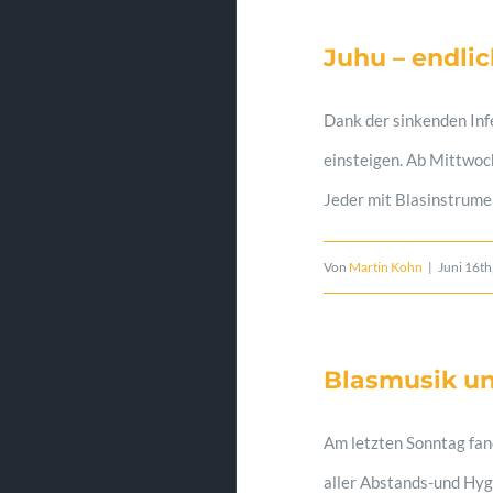
Juhu – endlic
Dank der sinkenden Inf
einsteigen. Ab Mittwoch
Jeder mit Blasinstrumen
Von
Martin Kohn
|
Juni 16th
Blasmusik un
Am letzten Sonntag fan
aller Abstands-und Hyg