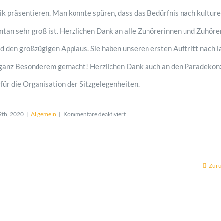
k präsentieren. Man konnte spüren, dass das Bedürfnis nach kulture
an sehr groß ist. Herzlichen Dank an alle Zuhörerinnen und Zuhörer 
 den großzügigen Applaus. Sie haben unseren ersten Auftritt nach l
ganz Besonderem gemacht! Herzlichen Dank auch an den Paradekon
für die Organisation der Sitzgelegenheiten.
für
9th, 2020
|
Allgemein
|
Kommentare deaktiviert
Blasmusik
und
Zur
Kaiserwetter
am
4.
Oktober