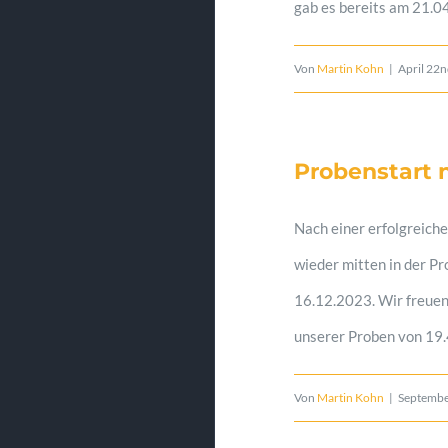
gab es bereits am 21.0
Von
Martin Kohn
|
April 22
Probenstart
Nach einer erfolgreich
wieder mitten in der Pr
16.12.2023. Wir freuen 
unserer Proben von 19.
Von
Martin Kohn
|
Septembe