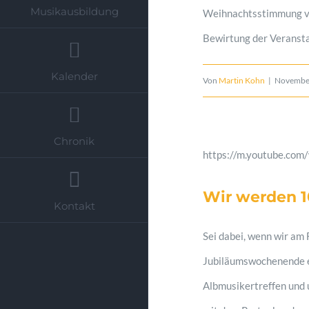
Musikausbildung
Weihnachtsstimmung ver
Bewirtung der Veransta
Kalender
Von
Martin Kohn
|
November
Chronik
https://m.youtube.com
Wir werden 10
Kontakt
Sei dabei, wenn wir am
Jubiläumswochenende ei
Albmusikertreffen und 