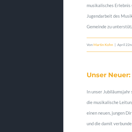
musikalisches Erlebnis
Jugendarbeit des Musik
Gemeinde zu unterstüt
Von
Martin Kohn
|
April 22
Unser Neuer:
In unser Jubiläumsjahr 
die musikalische Leitu
einen neuen, jungen Di
und die damit verbunden