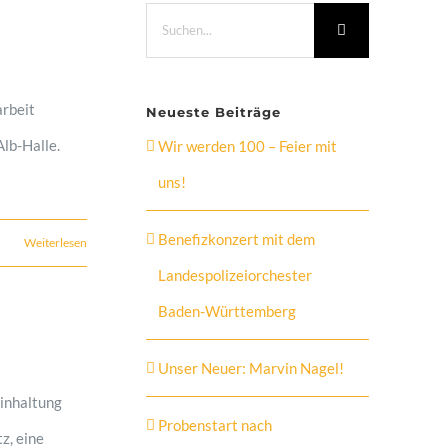
Suche
nach:
arbeit
Neueste Beiträge
lb-Halle.
Wir werden 100 – Feier mit
uns!
Benefizkonzert mit dem
Weiterlesen
Landespolizeiorchester
Baden-Württemberg
Unser Neuer: Marvin Nagel!
Einhaltung
Probenstart nach
z, eine