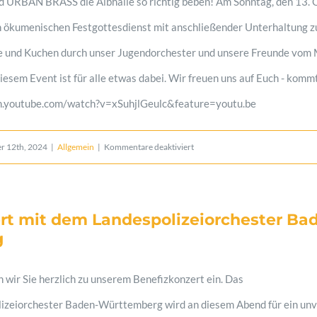
 URBAN BRASS die Albhalle so richtig beben! Am Sonntag, den 13. 
en ökumenischen Festgottesdienst mit anschließender Unterhaltung 
e und Kuchen durch unser Jugendorchester und unsere Freunde vom
diesem Event ist für alle etwas dabei. Wir freuen uns auf Euch - komm
//m.youtube.com/watch?v=xSuhjlGeulc&feature=youtu.be
für
r 12th, 2024
|
Allgemein
|
Kommentare deaktiviert
Wir
werden
rt mit dem Landespolizeiorchester Ba
100
g
–
Feier
 wir Sie herzlich zu unserem Benefizkonzert ein. Das
mit
izeiorchester Baden-Württemberg wird an diesem Abend für ein unv