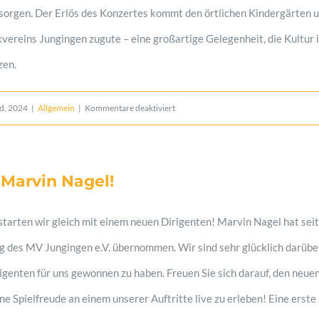
uns!
 sorgen. Der Erlös des Konzertes kommt den örtlichen Kindergärten 
vereins Jungingen zugute – eine großartige Gelegenheit, die Kultur 
zen.
für
nd, 2024
|
Allgemein
|
Kommentare deaktiviert
Benefizkonzert
mit
 Marvin Nagel!
dem
Landespolizeiorchester
starten wir gleich mit einem neuen Dirigenten! Marvin Nagel hat sei
Baden-
ng des MV Jungingen e.V. übernommen. Wir sind sehr glücklich darübe
Württemberg
rigenten für uns gewonnen zu haben. Freuen Sie sich darauf, den neu
e Spielfreude an einem unserer Auftritte live zu erleben! Eine erst