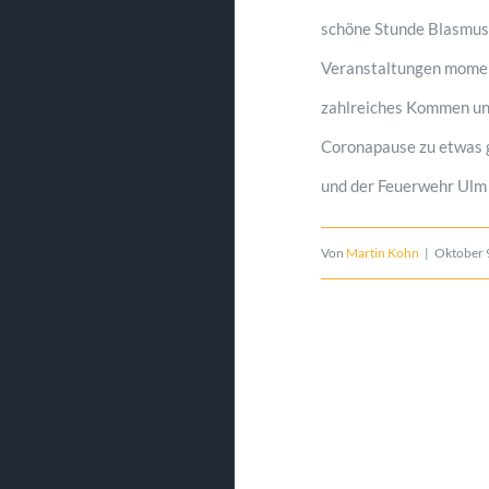
schöne Stunde Blasmusi
Veranstaltungen moment
zahlreiches Kommen und
Coronapause zu etwas 
und der Feuerwehr Ulm 
Von
Martin Kohn
|
Oktober 