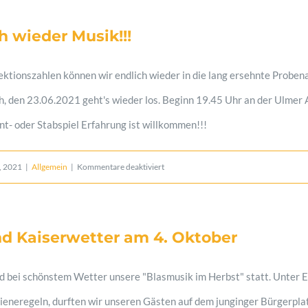
nach
h wieder Musik!!!
Sommerpause
ektionszahlen können wir endlich wieder in die lang ersehnte Proben
, den 23.06.2021 geht's wieder los. Beginn 19.45 Uhr an der Ulmer A
t- oder Stabspiel Erfahrung ist willkommen!!!
für
, 2021
|
Allgemein
|
Kommentare deaktiviert
Juhu
–
d Kaiserwetter am 4. Oktober
endlich
wieder
d bei schönstem Wetter unsere "Blasmusik im Herbst" statt. Unter 
Musik!!!
ieneregeln, durften wir unseren Gästen auf dem junginger Bürgerplat