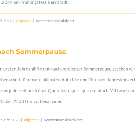
4.2024 am Frühlingsfest Bernstadt.
für
nd, 2024
|
Allgemein
|
Kommentare deaktiviert
Unser
Neuer:
 nach Sommerpause
Marvin
Nagel!
en ersten Jahreshälfte und nach verdienter Sommerpause stecken wi
obenarbeit für unsere nächsten Auftritte und für unser Jahreskonzer
uns jederzeit auch über Quereinsteiger - gerne einfach Mittwochs in
45 bis 22.00 Uhr vorbeischauen.
für
r 21st, 2023
|
Allgemein
|
Kommentare deaktiviert
Probenstart