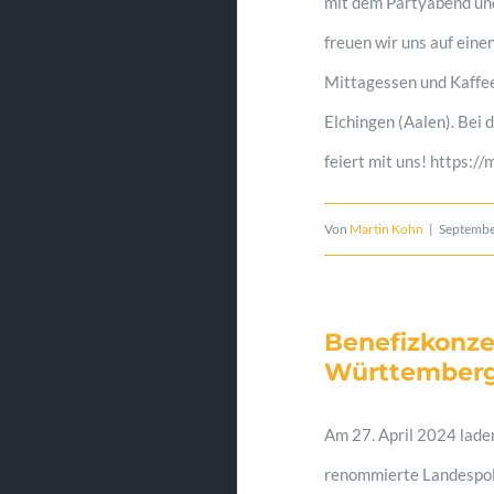
mit dem Partyabend und
freuen wir uns auf ein
Mittagessen und Kaffe
Elchingen (Aalen). Bei 
feiert mit uns! https:
Von
Martin Kohn
|
Septembe
Benefizkonze
Württember
Am 27. April 2024 laden
renommierte Landespol